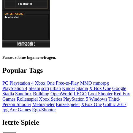
Passwort bitte Ingame erfragen.
Popular Tags
PC
Playstation 4
Xbox One
Free-to-Play
MMO
mmorpg
PlayStation 4
Steam
scifi
urban
Kinder
Stadia
X Box One
Google
Stadia
Sandbox
Building
OpenWorld
LEGO
Loot Shooter
Red Fox
Games
Rollenspiel
Xbox Series
PlayStation 5
Windows
Third-
Person-Shooter
Mehrspieler
Einzelspieler
XBox One
Gothic 2017
rpg
Arc Games
Ego-Shooter
letzte Spiele